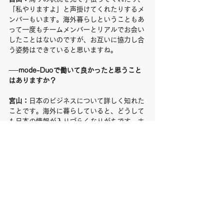
「私やりますよ」と声掛けてくれたりするメ
ンバーもいます。海外暮らしということもあ
って一度もチームメンバーとリアルでお会い
したことはないのですが、お互いに協力し合
う姿勢はできていると思いますね。
──mode-Duoで働いて良かったと思うこと
はありますか？
宮山：
日本のビジネスについて詳しく知れた
ことです。海外に暮らしていると、どうして
も日本の情報が入りづらくなりがちです。ホ
テル事業部での仕事を通して「日本には、こ
んな補助金制度があるんだ」「無人でチェッ
クインからチェックアウトまで完結できるシ
ステムがあるんだ」と気づくきっかけにな
り、圧倒的に知識が増えましたね。
あと、mode-Duoは複数の事業を展開してい
くことを推奨しているので、いろいろな事業
に関わることができるのも嬉しいですね。責