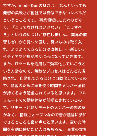
ですが、mode-Duoの魅力は、 なんといっても
発想の柔軟さが他社では真似できないレベルだ
というところです。 事業領域にこだわりがな
く、「こうでなければいけない」「こうすべ
き」という決めつけが存在しません。 業界の慣
習もゼロから見つめ直し、良いものは取り入
れ、よりよくできる部分は改善し……新しいア
イディアや発想が次々に形になっていきます。
また、ITツールを活用して効率化していこうと
いう方針なので、無駄なプロセスはどんどん省
略され、 自動化できる部分は自動化しているの
で、顧客のために頭を使う時間をメンバー全員
が持てるよう配慮されていると思います。 フル
リモートでの勤務体制が前提とされているの
で、リモートと非リモートのメンバーの間の壁
がなく、 情報もオープンなので皆が議論に参加
できるところも良い点だと思います。空いた時
間を有効に使いたい人はもちろん、 事業の立ち