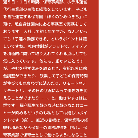
週５日・１日８時間、保育事業部、ホテル運営
代行事業部の事務と総務をしています。 子ども
を自社運営する保育園「ぼくのひみつきち」に
預け、私自身は園内にある事務室で実務をして
おります。 入社して約１年ですが、なんといっ
ても「子連れ勤務できる」というポイントは嬉
しいですね。 社内体制がフラットで、アイデア
を積極的に聞いて取り入れてくれる点はとても
気に入っています。 他にも、細かいことです
が、やむを得ず休みを取るとき、有給以外に稼
働調整ができたり、 残業して子どもの保育時間
が伸びても気負わずに済んだり、リモート⇔非
リモートと、 その日の状況によって働き方を変
えることができたり……、と、働きやすさは抜
群です。 福利厚生で好きな時に好きなだけコー
ヒーが飲めるというのも私としては嬉しいポイ
ントです（笑）。 直近の目標は、保育業務の経
験も積みながら保育士の資格取得を目指し、保
育事業部で保育士として働けるようになること