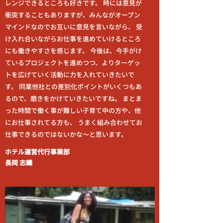
レンジできるところも好きです。 時には意見が
衝突することもありますが、みんながオープン
マインドなのでお互いに意見を言いながら、 受
け入れ合いながらお仕事を進めていけるところ
にも働きやすさを感じます。 今後は、今手がけ
ているプロジェクトを進めつつ、よりターゲッ
トを広げていく活動に力を入れていきたいで
す。 同業他社との差別化ポイントがいくつもあ
るので、磨きをかけていきたいですね。 まとま
った時間で働く事が難しい子育て中の方や、他
にお仕事されてる方も、 うまく組み合わせてお
仕事できるのではないかな～と思います。
ホテル運営代行事業部
長岡 志織