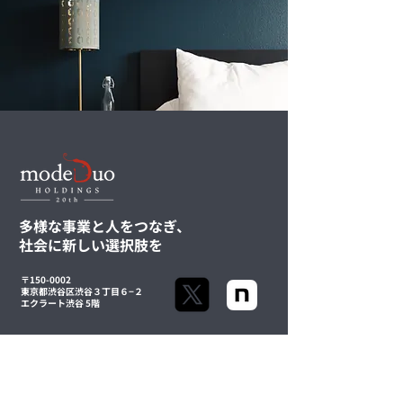
多様な事業と人をつなぎ、
社会に新しい選択肢を
​​ホテル運営代行サービス
「Tomarie」
〒150-0002
東京都渋谷区渋谷３丁目６−２
エクラート渋谷 5階
ビッグデータを基に算出する収⽀シミュレーシ
ョンで最適な運営戦略を構築。
SITEMAP
CONTACT
豊富な知⾒を活かし、オーナー様のご要望を伺
いながらワンストップで対応いたします。
お問い合わせ
STORY