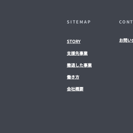
SITEMAP
CON
お問い
STORY
​支援先事業
撤退した事業
働き方
会社概要