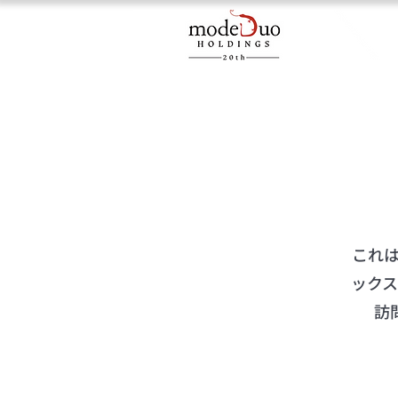
これ
ック
訪