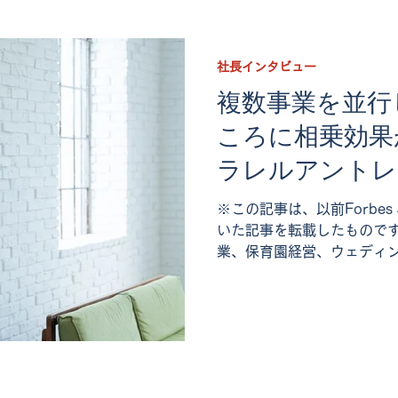
社長インタビュー
複数事業を並行
ころに相乗効果
ラレルアントレ
戦い方
※この記事は、以前Forbes
いた記事を転載したものです
業、保育園経営、ウェディ
ドテック事業etc.。“ITの
トーに、パラレルアントレ
を...