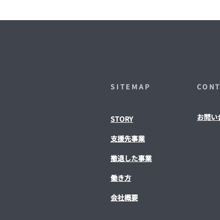
SITEMAP
CON
お問い
STORY
​支援先事業
撤退した事業
働き方
会社概要